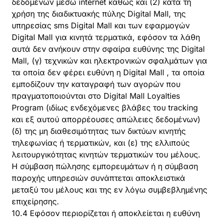
δεδομένων μέσω internet καθώς και (2) κατά τη
χρήση της διαδικτυακής πύλης Digital Mall, της
υπηρεσίας sms Digital Mall και των εφαρμογών
Digital Mall για κινητά τερματικά, εφόσον τα λάθη
αυτά δεν ανήκουν στην σφαίρα ευθύνης της Digital
Mall, (γ) τεχνικών και ηλεκτρονικών σφαλμάτων για
τα οποία δεν φέρει ευθύνη η Digital Mall , τα οποία
εμποδίζουν την καταγραφή των αγορών που
πραγματοποιούνται στο Digital Mall Loyalties
Program (ιδίως ενδεχόμενες βλάβες του tracking
και εξ αυτού απορρέουσες απώλειες δεδομένων)
(δ) της μη διαθεσιμότητας των δικτύων κινητής
τηλεφωνίας ή τερματικών, και (ε) της ελλιπούς
λειτουργικότητας κινητών τερματικών του μέλους.
Η σύμβαση πώλησης εμπορευμάτων ή η σύμβαση
παροχής υπηρεσιών συνάπτεται αποκλειστικά
μεταξύ του μέλους και της εν λόγω συμβεβλημένης
επιχείρησης.
10.4 Εφόσον περιορίζεται ή αποκλείεται η ευθύνη